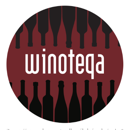
Twoja opinia
*
Nazwa
*
E-mail
*
Zapisz moje dane, adres e-mail i
witrynę w przeglądarce aby wypełnić
dane podczas pisania kolejnych
komentarzy.