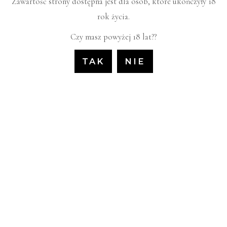
Zawartość strony dostępna jest dla osób, które ukończyły 18
rok życia.
Czy masz powyżej 18 lat??
TAK
NIE
PODOBNE PRODUKTY
OUT OF
OUT OF
STOCK
STOCK
Rum
Rum
209.00
zł
195.00
zł
BUMBU RUM
COMPANERO GRAN